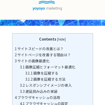
Contents
[
hide
]
1
サイトスピードの改善とは？
2
サイトページを改善する理由は？
3
サイトの画像最適化
3.1
画像圧縮とフォーマット最適化
3.1.1
画像を圧縮する
3.1.2
画像を圧縮する方法
3.2
レスポンシブイメージの導入
3.3
遅延読み込みの実装
4
ブラウザキャッシュの活用
4.1
ブラウザキャッシュの設定